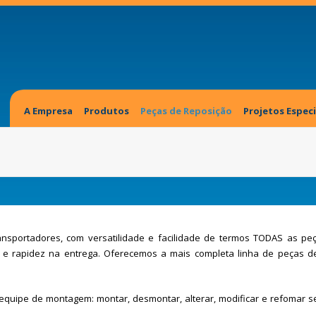
A Empresa
Produtos
Peças de Reposição
Projetos Especi
Fale Conosco
nsportadores, com versatilidade e facilidade de termos TODAS as pe
a e rapidez na entrega. Oferecemos a mais completa linha de peças d
uipe de montagem: montar, desmontar, alterar, modificar e refomar