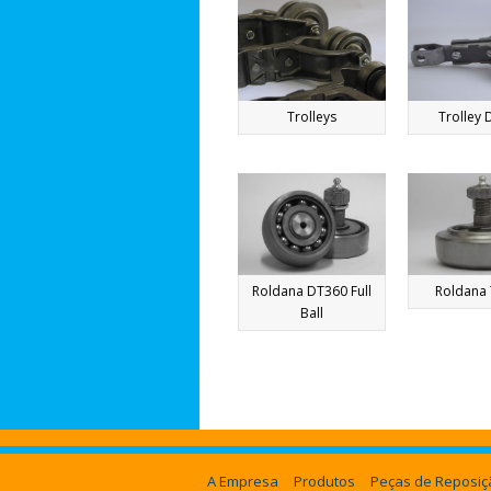
Trolleys
Trolley
Roldana DT360 Full
Roldana
Ball
A Empresa
Produtos
Peças de Reposiç