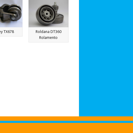
ey TX678
Roldana DT360
Rolamento