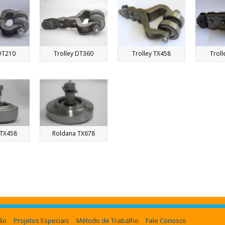
 DT210
Trolley DT360
Trolley TX458
Troll
 TX458
Roldana TX678
ão
Projetos Especiais
Método de Trabalho
Fale Conosco